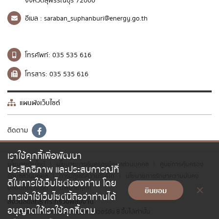
จังหวัดสุพรรณบุรี 72000
อีเมล :
saraban_suphanburi@energy.go.th
โทรศัพท์:
035 535 616
โทรสาร:
035 535 616
แผนผังเว็บไซต์
ติดตาม
เราใช้คุกกี้เพื่อพัฒนา
นโยบายเว็บไซต์
นโยบายการคุ้มครองข้อมูลส่วนบุคคล
ศูนย์การคุ้มครอง
|
|
ประสิทธิภาพ และประสบการณ์ที่
ข้อมูลส่วนบุคคล
การปฏิเสธความรับผิด
นโยบายการรักษาความมั่นคง
|
|
ดีในการใช้เว็บไซต์ของท่าน โดย
ปลอดภัยเว็บไซต์
นโยบายคุกกี้
|
ยินยอม
การเข้าใช้เว็บไซต์นี้ถือว่าท่านได้
สงวนลิขสิทธิ์ กระทรวงพลังงาน
อนุญาตให้เราใช้คุกกี้ตาม
เว็บไซต์นี้รองรับ Internet Explorer เวอร์ชัน 8 ขึ้นไปเท่านั้น