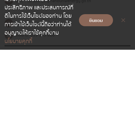
อีเมล :
saraban_suphanburi@energy.go.th
ประสิทธิภาพ และประสบการณ์ที่
ดีในการใช้เว็บไซต์ของท่าน โดย
ยินยอม
การเข้าใช้เว็บไซต์นี้ถือว่าท่านได้
โทรศัพท์:
035 535 616
อนุญาตให้เราใช้คุกกี้ตาม
โทรสาร:
035 535 616
นโยบายคุกกี้
แผนผังเว็บไซต์
ติดตาม
นโยบายเว็บไซต์
นโยบายการคุ้มครองข้อมูลส่วนบุคคล
ศูนย์การคุ้มครอง
|
|
ข้อมูลส่วนบุคคล
การปฏิเสธความรับผิด
นโยบายการรักษาความมั่นคง
|
|
ปลอดภัยเว็บไซต์
นโยบายคุกกี้
|
สงวนลิขสิทธิ์ กระทรวงพลังงาน
เว็บไซต์นี้รองรับ Internet Explorer เวอร์ชัน 8 ขึ้นไปเท่านั้น