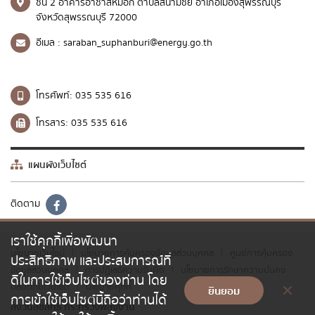
ชั้น 2 อาคารอาชาสีหมอก ตำบลสนามชัย อำเภอเมืองสุพรรณบุรี
จังหวัดสุพรรณบุรี 72000
อีเมล :
saraban_suphanburi@energy.go.th
โทรศัพท์:
035 535 616
โทรสาร:
035 535 616
แผนผังเว็บไซต์
ติดตาม
เราใช้คุกกี้เพื่อพัฒนา
นโยบายเว็บไซต์
นโยบายการคุ้มครองข้อมูลส่วนบุคคล
ศูนย์การคุ้มครอง
|
|
ประสิทธิภาพ และประสบการณ์ที่
ข้อมูลส่วนบุคคล
การปฏิเสธความรับผิด
นโยบายการรักษาความมั่นคง
|
|
ดีในการใช้เว็บไซต์ของท่าน โดย
ปลอดภัยเว็บไซต์
นโยบายคุกกี้
|
ยินยอม
การเข้าใช้เว็บไซต์นี้ถือว่าท่านได้
สงวนลิขสิทธิ์ กระทรวงพลังงาน