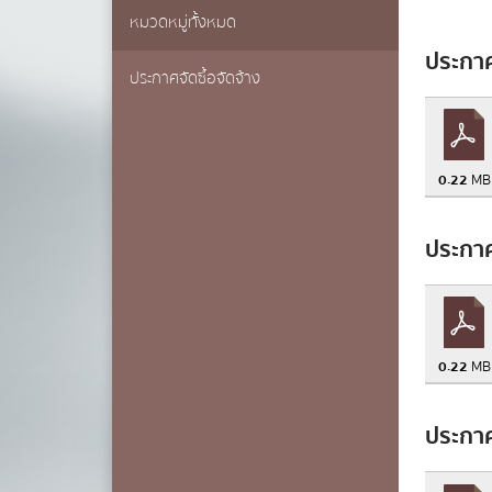
แบบ
กฎหมา
หมวดหมู่ทั้งหมด
การเ
ประกาศ
ประกาศจัดซื้อจัดจ้าง
ชื่อ
*
0.22
MB
ประกาศ
นามสกุล
*
เบอร์โทรศ
0.22
MB
ประกาศ
อีเมล
*