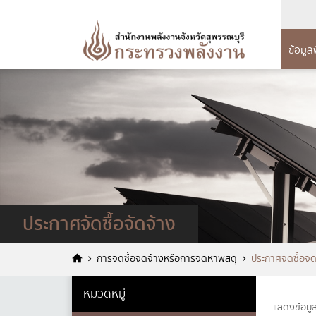
ข้อมูล
การบริหาร
การดำ
ข้อ
ทรัพยากรบ
แผนดำเน
โครงส
นโยบายการบริห
รายงานก
โครง
ประจำปี 
สุพร
การดำเนินการต
ทรัพยากรบุคคล
รายงานผ
อำนา
หลักเกณฑ์การบ
คู่มือหร
แผนย
ประกาศจัดซื้อจัดจ้าง
บุคคล
แผนการใ
เจตจ
รายงานผลการบร
การจัดซื้อจัดจ้างหรือการจัดหาพัสดุ
ประกาศจัดซื้อจั
บุคคลประจำปี
แผนกา
การม
หมวดหมู่
รายงา
ข้อม
แสดงข้อมู
ประมา